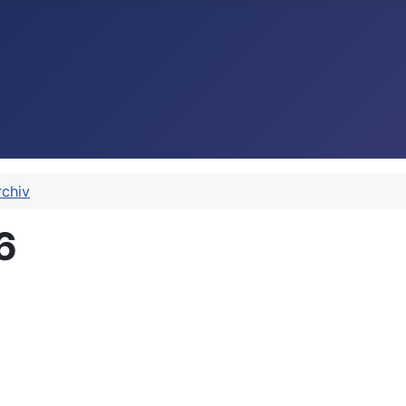
rchiv
6