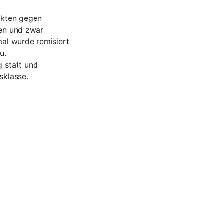
nkten gegen
nen und zwar
al wurde remisiert
u.
 statt und
sklasse.