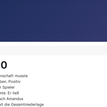
20
nnschaft musste
en. Positiv
r Spieler
te. Er ließ
 auch Amandus
mit die Gesamtniederlage