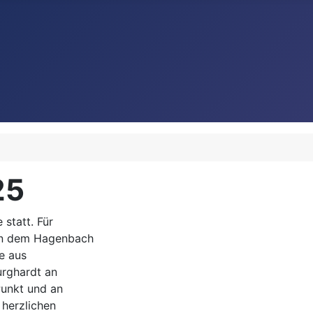
25
 statt. Für
 in dem Hagenbach
te aus
urghardt an
Punkt und an
 herzlichen